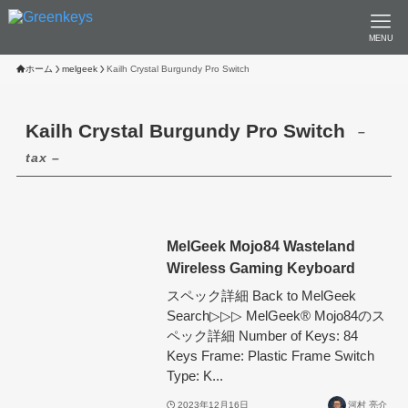
MENU
ホーム
melgeek
Kailh Crystal Burgundy Pro Switch
Kailh Crystal Burgundy Pro Switch
–
tax –
MelGeek Mojo84 Wasteland
Wireless Gaming Keyboard
スペック詳細 Back to MelGeek
Search▷▷▷ MelGeek®︎ Mojo84のス
ペック詳細 Number of Keys: 84
Keys Frame: Plastic Frame Switch
Type: K...
2023年12月16日
河村 亮介