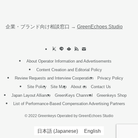
企業・ブランド向け相談窓口 →
GreenEchoes Studio
About Operator Information and Advertisements
Content Creation and Editorial Policy
Review Requests and Interview Cooperation
Privacy Policy
Site Policy
Site Map
About us
Contact Us
Japan Layout Alliance
GreenKeys Channnel
Greenkeys Shop
List of Performance-Based Compensation Advertising Partners
©
2022 Greenkeys Operated by GreenEchoes Studio
日本語
(
Japanese
)
English