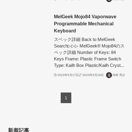
MelGeek Mojo84 Vaporwave
Programmable Mechanical
Keyboard
スペック詳細 Back to MelGeek
Search▷▷▷ MelGeek®︎ Mojo84のス
ペック詳細 Number of Keys: 84
Keys Frame: Plastic Frame Switch
Type: Kailh Box Plastic/Kailh Cryst...
2023年5月17日
2023年5月18日
河村 亮介
1
新着記事