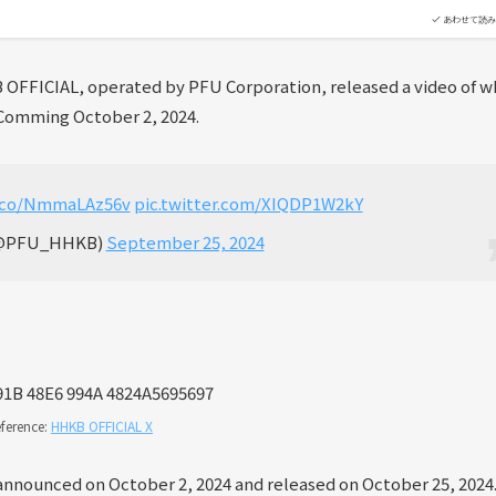
あわせて読み
B OFFICIAL, operated by PFU Corporation, released a video of w
“Comming October 2, 2024.
t.co/NmmaLAz56v
pic.twitter.com/XIQDP1W2kY
(@PFU_HHKB)
September 25, 2024
ference:
HHKB OFFICIAL X
nnounced on October 2, 2024 and released on October 25, 2024