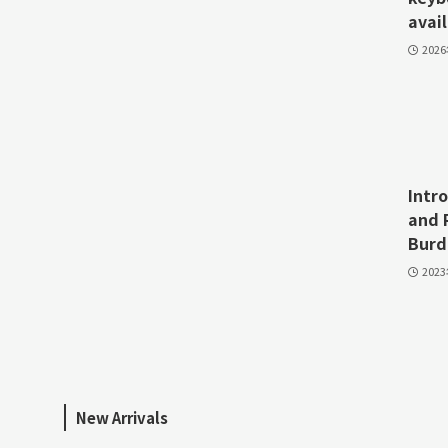
avail
202
Intr
and 
Burd
202
New Arrivals