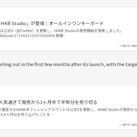
HKB Studio」が登場｜オールインワンキーボード
Uは公式X（旧Twitter）を更新し、HHKB Studioの発売開始を発表しました。
B/statuses/1716832153479360849 新商…
あわせて読み
ng out in the first few months after its launch, with the targe
さかの人気過ぎて発売から1ヶ月半で半年分を売り切る
Uが運営するHHKBオフィシャルアカウントは公式Xを更新し、HHKB Studioが発売か
いた6ヶ月分を売り上げたことを…
あわせて読み