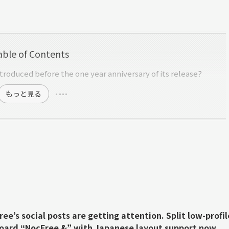
able of Contents
roduced before the one year anniversary of its release?
もっと見る
ee’s social posts are getting attention. Split low-profil
oard “NocFree &” with Japanese layout support now