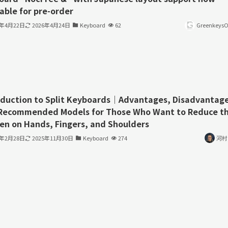
able for pre-order
6年4月22日
2026年4月24日
Keyboard
62
GreenkeysOf
oduction to Split Keyboards｜Advantages, Disadvantage
Recommended Models for Those Who Want to Reduce t
en on Hands, Fingers, and Shoulders
3年2月28日
2025年11月30日
Keyboard
274
河村