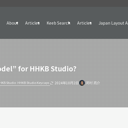
About
Articles
Keeb Search
Articles
Japan Layout A
del” for HHKB Studio?
HKB Studio
HHKB Studio Keycaps
2024年10月2日
河村 亮介