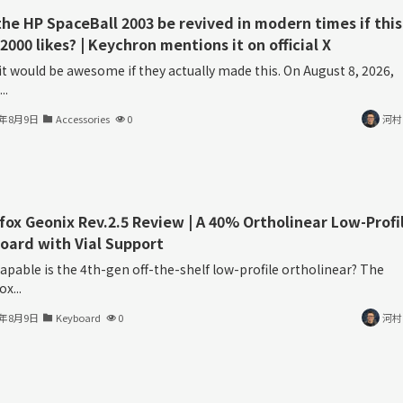
the HP SpaceBall 2003 be revived in modern times if this
2000 likes? | Keychron mentions it on official X
it would be awesome if they actually made this. On August 8, 2026,
..
6年8月9日
Accessories
0
河村
fox Geonix Rev.2.5 Review | A 40% Ortholinear Low-Profi
oard with Vial Support
apable is the 4th-gen off-the-shelf low-profile ortholinear? The
x...
6年8月9日
Keyboard
0
河村