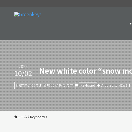
2024
New white color “snow mo
10/02
広告が含まれる場合があります
Article List
NEWS
H
Keyboard
ホーム
Keyboard