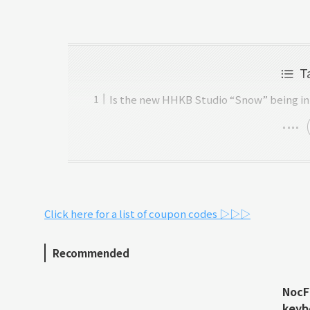
T
Is the new HHKB Studio “Snow” being int
Click here for a list of coupon codes ▷▷▷
Recommended
NocFr
keyb