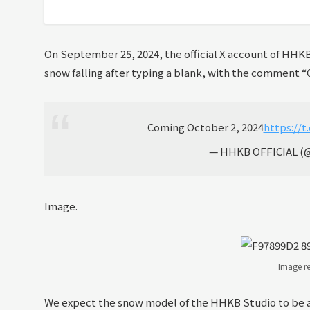
On September 25, 2024, the official X account of HHK
snow falling after typing a blank, with the comment 
Coming October 2, 2024
https://
— HHKB OFFICIAL 
Image.
Image re
We expect the snow model of the HHKB Studio to be a