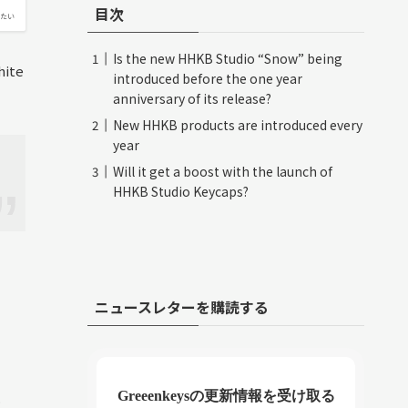
目次
たい
Is the new HHKB Studio “Snow” being
hite
introduced before the one year
anniversary of its release?
New HHKB products are introduced every
year
Will it get a boost with the launch of
HHKB Studio Keycaps?
ニュースレターを購読する
Greeenkeysの更新情報を受け取る
.