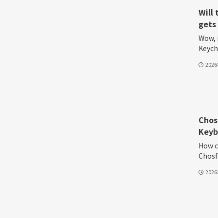
Will 
gets 
Wow, 
Keych.
202
Chos
Keyb
How c
Chosfo
202