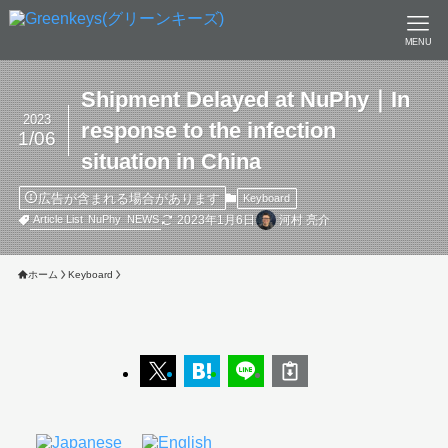
MENU
Shipment Delayed at NuPhy｜In
2023
response to the infection
1/06
situation in China
広告が含まれる場合があります
Keyboard
2023年1月6日
河村 亮介
Article List
NuPhy
NEWS
ホーム
Keyboard