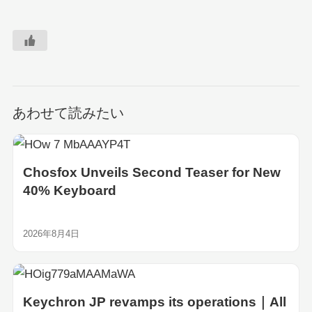
あわせて読みたい
Chosfox Unveils Second Teaser for New
40% Keyboard
2026年8月4日
Keychron JP revamps its operations｜All