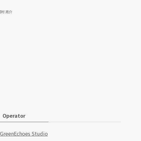
河村 亮介
Operator
GreenEchoes Studio