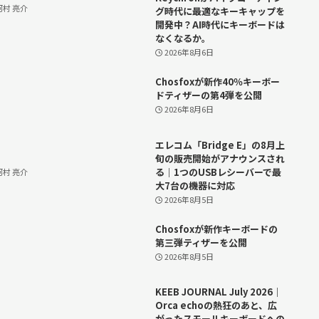
河村 亮介
グ時代に最適なキーキャップを
開発中？AI時代にキーボードは
なくなるか。
2026年8月6日
Chosfoxが新作40％キーボー
ドティザーの第4弾を公開
2026年8月6日
エレコム「Bridge E」の8月上
旬の販売開始がアナウンスされ
る｜1つのUSBレシーバーで最
河村 亮介
大7台の機器に対応
2026年8月5日
Chosfoxが新作キーボードの
第三弾ティザーを公開
2026年8月5日
KEEB JOURNAL July 2026｜
Orca echoの熱狂のあと、広
がったスモールキーボードへの