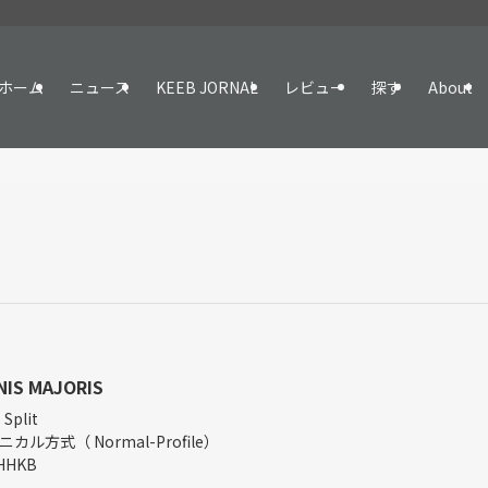
ホーム
ニュース
KEEB JORNAL
レビュー
探す
About
NIS MAJORIS
Split
カル方式（ Normal-Profile）
HHKB