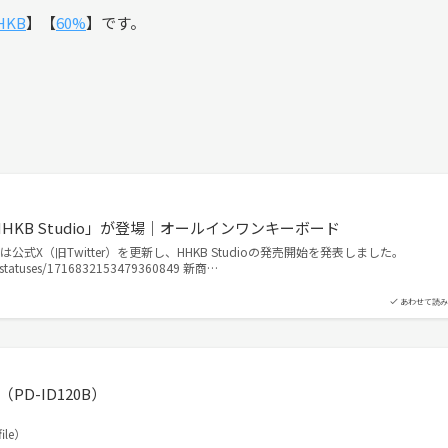
HKB
】【
60%
】です。
HKB Studio」が登場｜オールインワンキーボード
Uは公式X（旧Twitter）を更新し、HHKB Studioの発売開始を発表しました。
B/statuses/1716832153479360849 新商…
あわせて読み
（PD-ID120B）
ile）