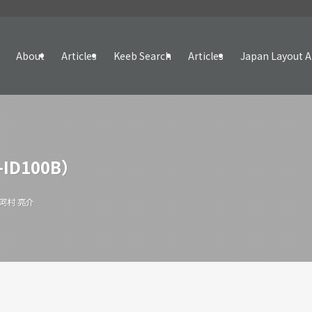
About
Articles
Keeb Search
Articles
Japan Layout A
-ID100B）
河村 亮介