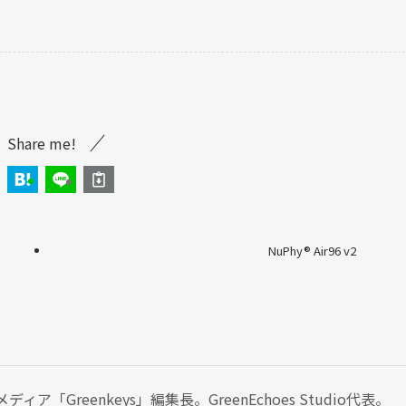
Share me!
NuPhy®︎ Air96 v2
ア「Greenkeys」編集長。GreenEchoes Studio代表。