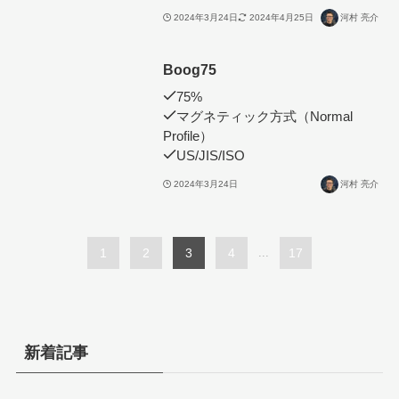
2024年3月24日
2024年4月25日
河村 亮介
Boog75
75%
マグネティック方式（Normal
Profile）
US/JIS/ISO
2024年3月24日
河村 亮介
1
2
3
4
...
17
新着記事