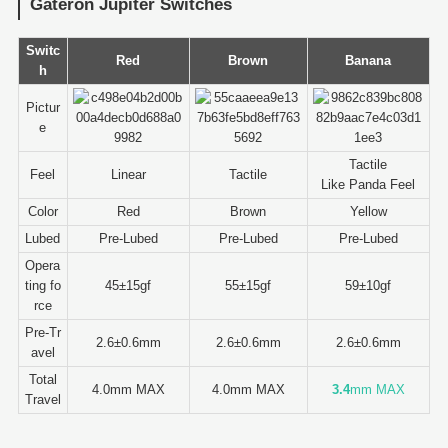
Gateron Jupiter Switches
Switc
Red
Brown
Banana
h
Pictur
e
Tactile
Feel
Linear
Tactile
Like Panda Feel
Color
Red
Brown
Yellow
Lubed
Pre-Lubed
Pre-Lubed
Pre-Lubed
Opera
ting fo
45±15gf
55±15gf
59±10gf
rce
Pre-Tr
2.6±0.6mm
2.6±0.6mm
2.6±0.6mm
avel
Total
4.0mm MAX
4.0mm MAX
3.4
mm MAX
Travel