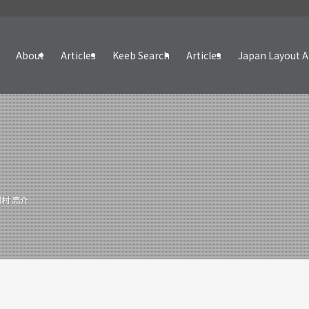
About
Articles
Keeb Search
Articles
Japan Layout A
村 亮介