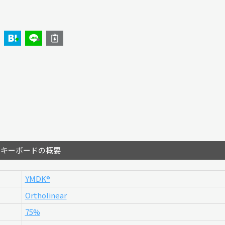
のキーボードの概要
YMDK®︎
Ortholinear
75%