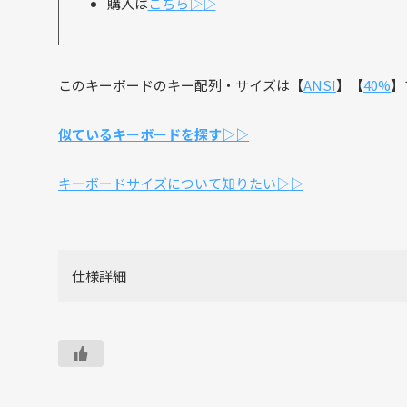
購入は
こちら
▷
▷
このキーボードのキー配列・サイズは【
ANSI
】【
40%
】
似ているキーボードを探す▷▷
キーボードサイズについて知りたい▷▷
仕様詳細