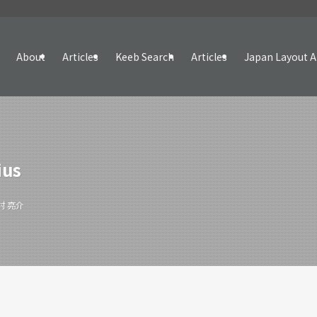
About
Articles
Keeb Search
Articles
Japan Layout A
ius
村 亮介