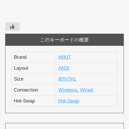
このキーボードの概要
Brand
MIKIT
Layout
ANSI
Size
80%TKL
Connection
Wireless
,
Wired
Hot-Swap
Hot-Swap