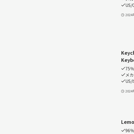
US/O
202
Keyc
Keyb
75
メカ
US/
202
Lemo
96