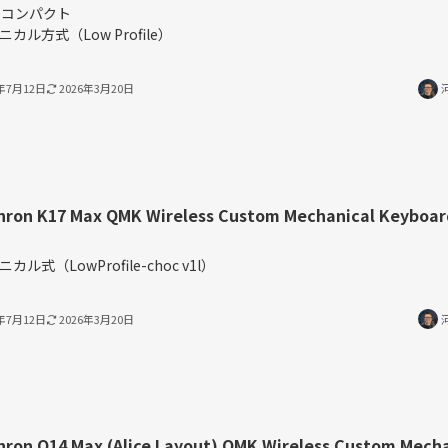
%コンパクト
ニカル方式（Low Profile）
4年7月12日
2026年3月20日
hron K17 Max QMK Wireless Custom Mechanical Keyboar
％
カル式（LowProfile-choc v1l）
4年7月12日
2026年3月20日
ron Q14 Max (Alice Layout) QMK Wireless Custom Mecha