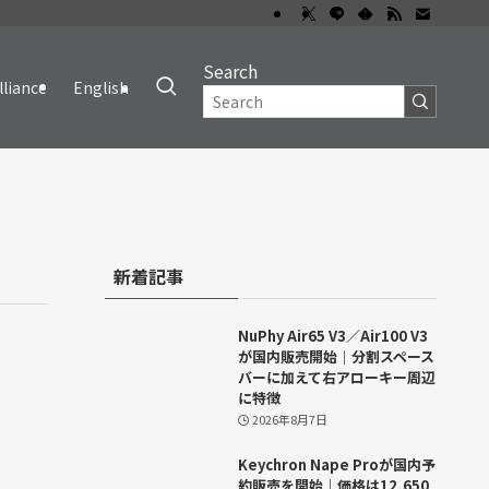
Search
lliance
English
新着記事
NuPhy Air65 V3／Air100 V3
が国内販売開始｜分割スペース
バーに加えて右アローキー周辺
に特徴
2026年8月7日
Keychron Nape Proが国内予
約販売を開始｜価格は12,650