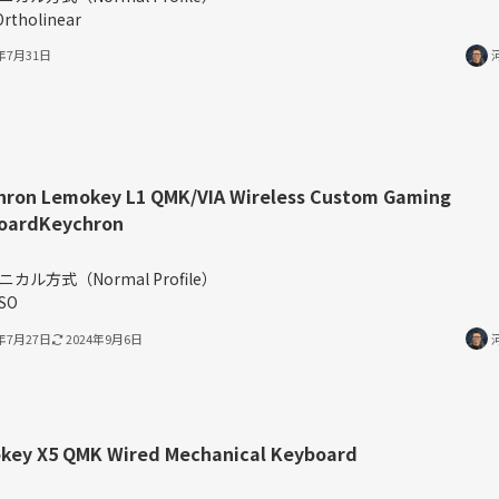
rtholinear
4年7月31日
hron Lemokey L1 QMK/VIA Wireless Custom Gaming
oardKeychron
％
ニカル方式（Normal Profile）
ISO
4年7月27日
2024年9月6日
key X5 QMK Wired Mechanical Keyboard
％