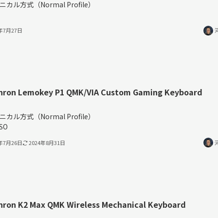
ニカル方式（Normal Profile）
4年7月27日
hron Lemokey P1 QMK/VIA Custom Gaming Keyboard
％
ニカル方式（Normal Profile）
ISO
4年7月26日
2024年8月31日
hron K2 Max QMK Wireless Mechanical Keyboard