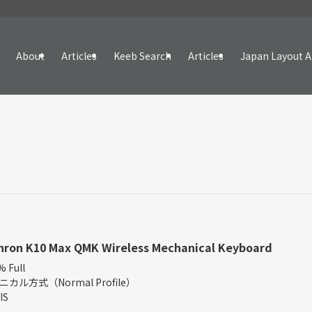
About
Articles
Keeb Search
Articles
Japan Layout A
hron K10 Max QMK Wireless Mechanical Keyboard
 Full
ニカル方式（Normal Profile）
IS