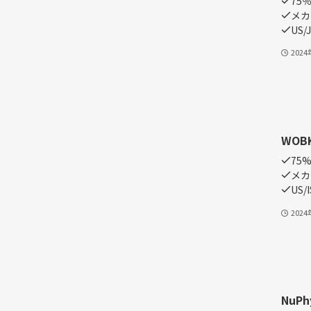
75
メカニ
US/J
202
WOBK
75
メカ
US/
202
NuPhy