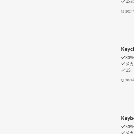
US/I
202
Keyc
80％
メカ
US
202
Keyb
50
メカ