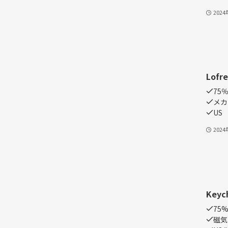
202
Lofre
75
メカ
US
202
Keyc
75
磁気