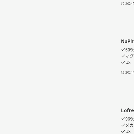
202
NuPhy
60
マグ
US
202
Lofre
96
メカ
US