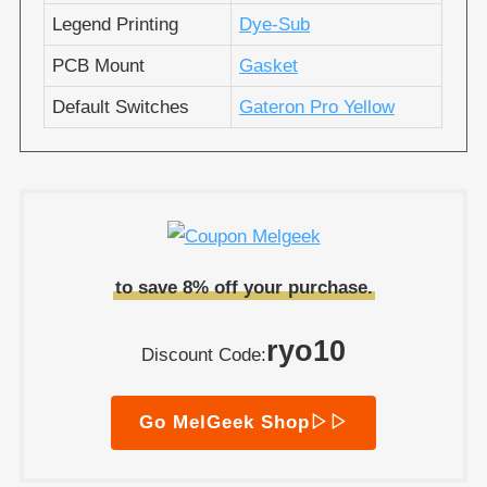
Legend Printing
Dye-Sub
PCB Mount
Gasket
Default Switches
Gateron Pro Yellow
to save 8% off your purchase.
ryo10
Discount Code:
Go MelGeek Shop▷▷