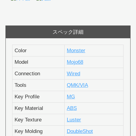
スペック詳細
Color
Monster
Model
Mojo68
Connection
Wired
Tools
QMK/VIA
Key Profile
MG
Key Material
ABS
Key Texture
Luster
Key Molding
DoubleShot