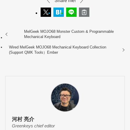
Share me!
MelGeek MOJO68 Monster Custom & Programmable
Mechanical Keyboard
Wired MelGeek MOJO68 Mechanical Keyboard Collection
(Support QMK Tools）Ember
河村 亮介
Greenkeys chief editor