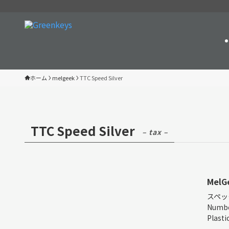
ホーム
melgeek
TTC Speed Silver
TTC Speed Silver
– tax –
MelG
スペック
Numbe
Plastic