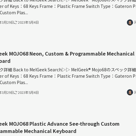
r of Keys：68 Keys Frame：Plastic Frame Switch Type：Gateron P
 Custom Plas...
3年3月29日
2023年5月4日
eek MOJO68 Neon, Custom & Programmable Mechanical
oard
詳細 Back to MelGeek Search▷▷ MelGeek®︎ Mojo68のスペック詳細
r of Keys：68 Keys Frame：Plastic Frame Switch Type：Gateron P
 Custom Plas...
3年3月29日
2023年5月4日
eek MOJO68 Plastic Advance See-through Custom
rammable Mechanical Keyboard