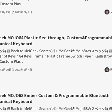
 Custom Plas...
3年3月29日
2023年5月4日
eek MOJO84 Plastic See-through, Custom&Programmab
anical Keyboard
詳細 Back to MelGeek Search▷▷ MelGeek®︎ Mojo84のスペック詳細
r of Keys：84 Keys Frame：Plastic Frame Switch Type：Kailh Bro
 Custom Plas...
3年3月29日
2023年5月4日
eek MOJO68 Ember Custom & Programmable Bluetooth
anical Keyboard
詳細 Back to MelGeek Search▷▷ MelGeek®︎ Mojo68のスペック詳細