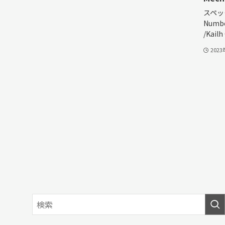
スペック
Numbe
/Kailh
202