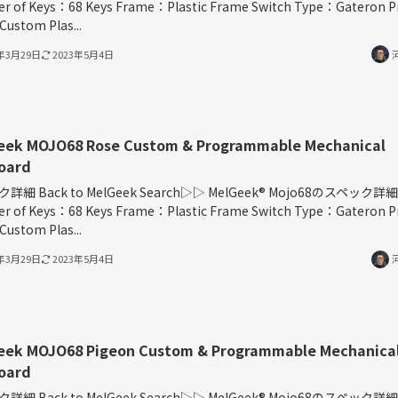
r of Keys：68 Keys Frame：Plastic Frame Switch Type：Gateron P
 Custom Plas...
3年3月29日
2023年5月4日
eek MOJO68 Rose Custom & Programmable Mechanical
oard
詳細 Back to MelGeek Search▷▷ MelGeek®︎ Mojo68のスペック詳細
r of Keys：68 Keys Frame：Plastic Frame Switch Type：Gateron P
 Custom Plas...
3年3月29日
2023年5月4日
eek MOJO68 Pigeon Custom & Programmable Mechanica
oard
詳細 Back to MelGeek Search▷▷ MelGeek®︎ Mojo68のスペック詳細