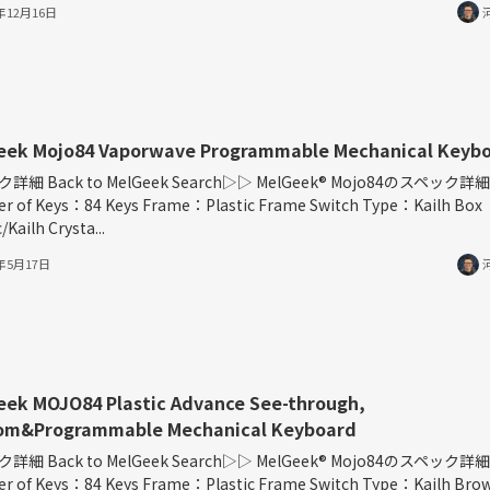
3年12月16日
eek Mojo84 Vaporwave Programmable Mechanical Keyb
詳細 Back to MelGeek Search▷▷ MelGeek®︎ Mojo84のスペック詳細
r of Keys：84 Keys Frame：Plastic Frame Switch Type：Kailh Box
/Kailh Crysta...
3年5月17日
eek MOJO84 Plastic Advance See-through,
om&Programmable Mechanical Keyboard
詳細 Back to MelGeek Search▷▷ MelGeek®︎ Mojo84のスペック詳細
r of Keys：84 Keys Frame：Plastic Frame Switch Type：Kailh Bro