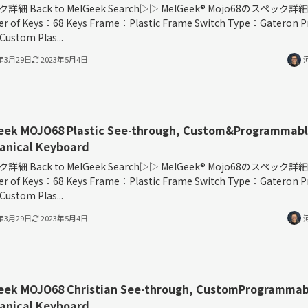
詳細 Back to MelGeek Search▷▷ MelGeek®︎ Mojo68のスペック詳細
r of Keys：68 Keys Frame：Plastic Frame Switch Type：Gateron P
 Custom Plas...
3年3月29日
2023年5月4日
eek MOJO68 Plastic See-through, Custom&Programmab
anical Keyboard
詳細 Back to MelGeek Search▷▷ MelGeek®︎ Mojo68のスペック詳細
r of Keys：68 Keys Frame：Plastic Frame Switch Type：Gateron P
 Custom Plas...
3年3月29日
2023年5月4日
eek MOJO68 Christian See-through, CustomProgrammab
anical Keyboard