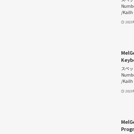
Numbe
/Kailh
202
MelG
Keyb
スペック
Numbe
/Kailh
202
MelG
Prog