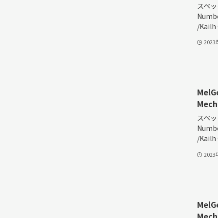
スペック
Numbe
/Kailh
202
MelG
Mech
スペック
Numbe
/Kailh
202
MelG
Mech