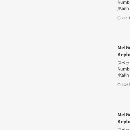
Numbe
/Kailh
202
MelG
Keyb
スペック
Numbe
/Kailh
202
MelG
Keyb
スペック