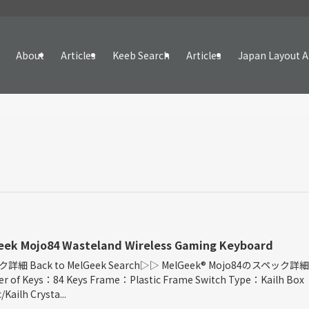
About
Articles
Keeb Search
Articles
Japan Layout A
eek Mojo84 Wasteland Wireless Gaming Keyboard
詳細 Back to MelGeek Search▷▷ MelGeek®︎ Mojo84のスペック詳細
r of Keys：84 Keys Frame：Plastic Frame Switch Type：Kailh Box
/Kailh Crysta...