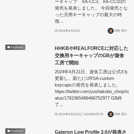
ーキャップ XA-CC3、XA-CC10の
発売を発表しました。 今回発売とな
った汎用キーキャップの最大の特
徴...
2024年4月22日
河村 亮介
HHKBやREALFORCEに対応した
Keyboard
交換用キーキャップのGBが遊舎
工房で開始
2024年4月21日、遊舎工房は公式Xを
更新し、新たにURSA custom
keycapsの発売を発表しました。
https://twitter.com/yushakobo_shop/st
atus/1781965486466752977 GB終
了...
2024年4月22日
2024年8月7日
河村 亮介
Gateron Low Profile 3.0が発表さ
Keyboard