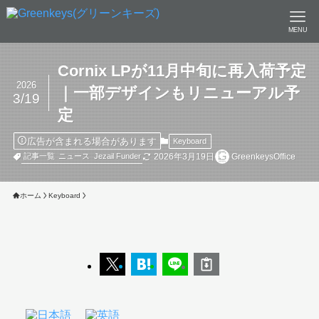
MENU
Cornix LPが11月中旬に再入荷予定
2026
｜一部デザインもリニューアル予
3/19
定
広告が含まれる場合があります
Keyboard
2026年3月19日
GreenkeysOffice
記事一覧
ニュース
Jezail Funder
ホーム
Keyboard