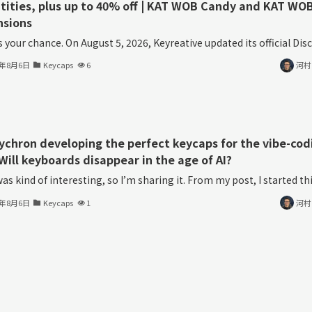
tities, plus up to 40% off | KAT WOB Candy and KAT WO
nsions
s your chance. On August 5, 2026, Keyreative updated its official Disco
6年8月6日
Keycaps
6
河村
eychron developing the perfect keycaps for the vibe-cod
Will keyboards disappear in the age of AI?
as kind of interesting, so I’m sharing it. From my post, I started thin
6年8月6日
Keycaps
1
河村