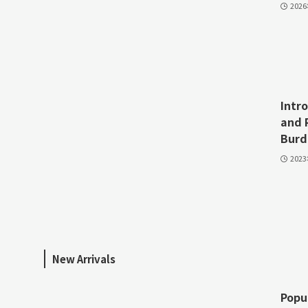
202
Intr
and 
Burd
202
New Arrivals
Popu