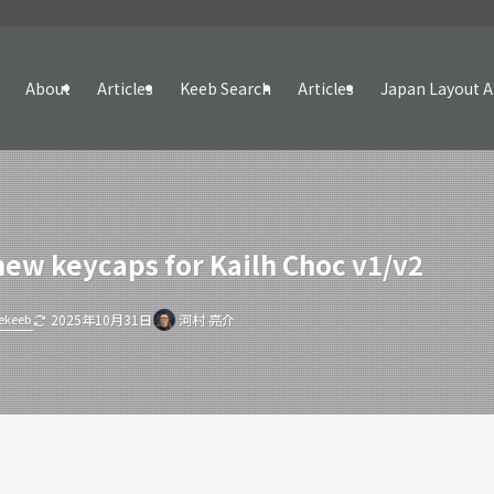
About
Articles
Keeb Search
Articles
Japan Layout A
new keycaps for Kailh Choc v1/v2
ekeeb
2025年10月31日
河村 亮介