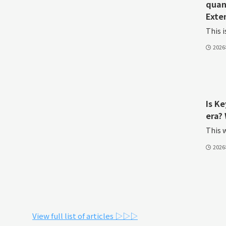
quan
Exte
This i
202
Is K
era? 
This w
202
View full list of articles ▷▷▷