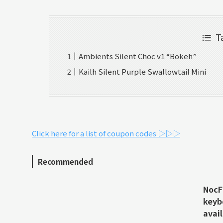
T
Ambients Silent Choc v1 “Bokeh”
Kailh Silent Purple Swallowtail Mini
Click here for a list of coupon codes ▷▷▷
Recommended
NocFr
keyb
avail