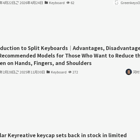
6年4月22日
2026年4月24日
Keyboard
62
GreenkeysOf
oduction to Split Keyboards｜Advantages, Disadvantage
Recommended Models for Those Who Want to Reduce t
en on Hands, Fingers, and Shoulders
3年2月28日
2025年11月30日
Keyboard
272
河村
lar Keyreative keycap sets back in stock in limited