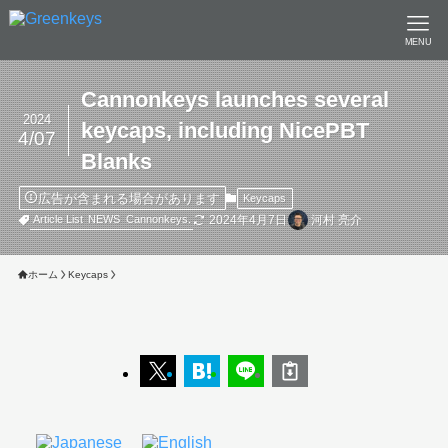
MENU
Cannonkeys launches several
2024
keycaps, including NicePBT
4/07
Blanks
広告が含まれる場合があります
Keycaps
2024年4月7日
河村 亮介
Article List
NEWS
Cannonkeys.
ホーム
Keycaps