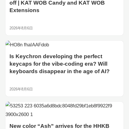
off | KAT WOB Candy and KAT WOB
Extensions
2026年8月6日
Is Keychron developing the perfect
keycaps for the vibe-coding era? Will
keyboards disappear in the age of AI?
2026年8月6日
New color “Ash” arrives for the HHKB