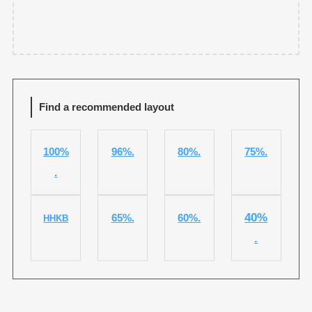
Find a recommended layout
100%
96%.
80%.
75%.
.
40%
65%.
60%.
HHKB
.