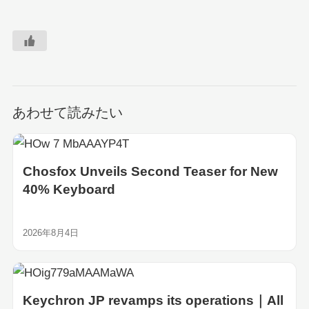
あわせて読みたい
Chosfox Unveils Second Teaser for New
40% Keyboard
2026年8月4日
Keychron JP revamps its operations｜All