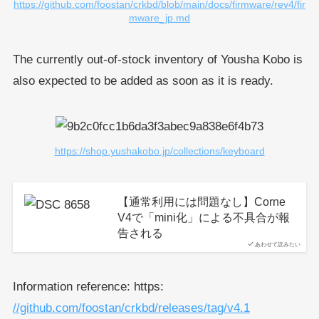
https://github.com/foostan/crkbd/blob/main/docs/firmware/rev4/fir
mware_jp.md
The currently out-of-stock inventory of Yousha Kobo is
also expected to be added as soon as it is ready.
https://shop.yushakobo.jp/collections/keyboard
【通常利用には問題なし】Corne
V4で「mini化」による不具合が報
告される
あわせて読みたい
Information reference: https:
//github.com/foostan/crkbd/releases/tag/v4.1