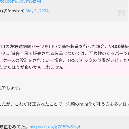
tter.com/OqCmSjz4jF
.0 (@foostan)
May 1, 2024
.1の左右通信間パーツを用いて基板製造を行った場合、V4.0.0基板
せん。遊舎工房で販売される製品については、互換性のあるパーツ
、ケースの設計をされている場合、TRSジャックの位置がシビアと
たせたほうが良いかもしれません。
点でしょう。
たが、これが修正されたことで、念願のmini化が叶う方も多いは
合の修正をみてた。
https://t.co/gZC8RySNyi