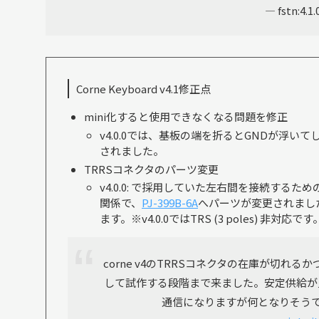
— fstn:4.1
Corne Keyboard v4.1修正点
mini化すると使用できなくなる問題を修正
v4.0.0では、基板の端を折るとGNDが浮い
されました。
TRRSコネクタのパーツ変更
v4.0.0: で採用していた左右間を接続するた
関係で、
PJ-399B-6A
へパーツが変更されました。こ
ます。※v4.0.0ではTRS (3 poles) 非対応です
corne v4のTRRSコネクタの在庫が切
して試作する段階まで来ました。安定供給が見込ま
通信になりますが何となりそうです