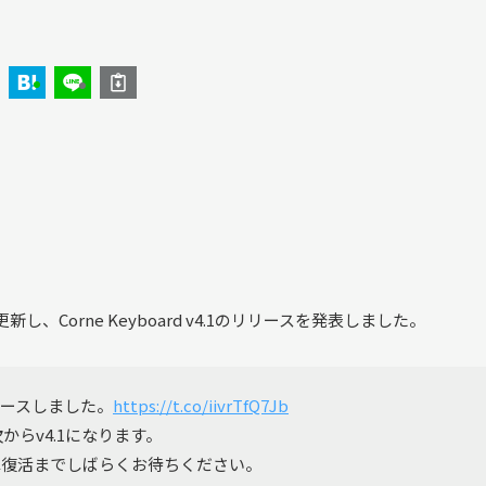
更新し、Corne Keyboard v4.1のリリースを発表しました。
.1リリースしました。
https://t.co/iivrTfQ7Jb
からv4.1になります。
庫復活までしばらくお待ちください。