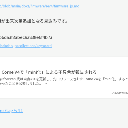
bd/blob/main/docs/firmware/rev4/firmware_jp.md
備が出来次第追加となる見込みです。
shakobo.jp/collections/keyboard
orne V4で「mini化」による不具合が報告される
 @foostan 氏は自身のXを更新し、先日リリースされたCorne V4を「mini化」する
かったことを公表しました。 …
あわせて読み
es/tag/v4.1