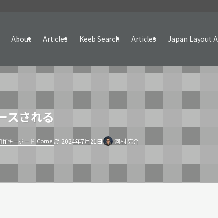
About
Articles
Keeb Search
Articles
Japan Layout A
リリースされる
自作キーボード
Corne
2024年7月21日
河村 亮介