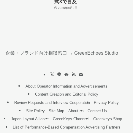
式Xで言及
2026年8月9日
企業・ブランド向け相談窓口 →
GreenEchoes Studio
About Operator Information and Advertisements
Content Creation and Editorial Policy
Review Requests and Interview Cooperation
Privacy Policy
Site Policy
Site Map
About us
Contact Us
Japan Layout Alliance
GreenKeys Channnel
Greenkeys Shop
List of Performance-Based Compensation Advertising Partners