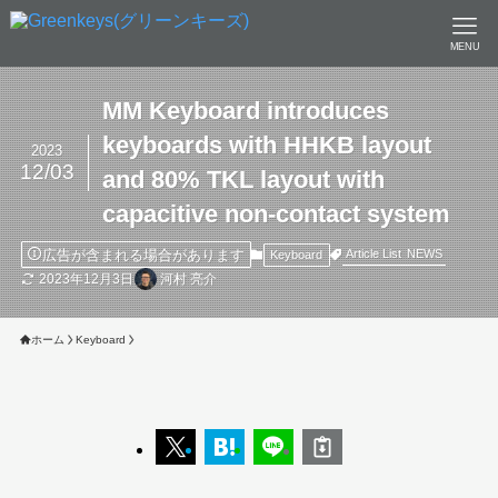
MENU
MM Keyboard introduces
keyboards with HHKB layout
2023
12/03
and 80% TKL layout with
capacitive non-contact system
広告が含まれる場合があります
Article List
NEWS
Keyboard
2023年12月3日
河村 亮介
ホーム
Keyboard