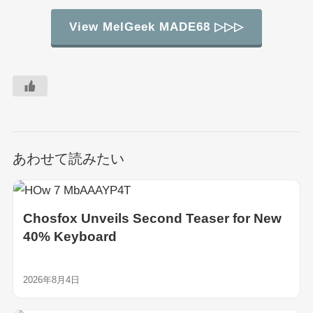
View MelGeek MADE68 ▷▷▷
あわせて読みたい
Chosfox Unveils Second Teaser for New
40% Keyboard
2026年8月4日