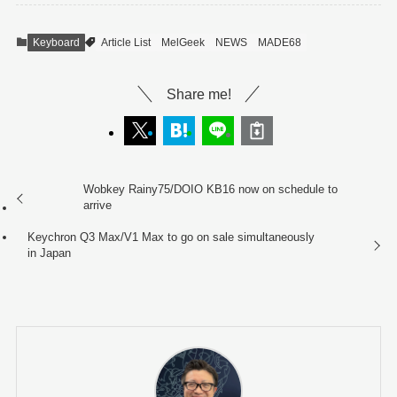
Keyboard
Article List
MelGeek
NEWS
MADE68
Share me!
Wobkey Rainy75/DOIO KB16 now on schedule to
arrive
Keychron Q3 Max/V1 Max to go on sale simultaneously
in Japan