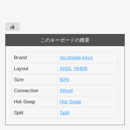
このキーボードの概要
Brand
recompile keys
Layout
ANSI
,
HHKB
Size
60%
Connection
Wired
Hot-Swap
Hot-Swap
Split
Split