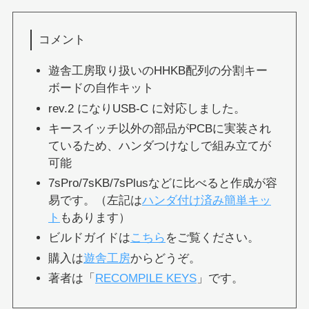
コメント
遊舎工房取り扱いのHHKB配列の分割キー
ボードの自作キット
rev.2 になりUSB-C に対応しました。
キースイッチ以外の部品がPCBに実装され
ているため、ハンダつけなしで組み立てが
可能
7sPro/7sKB/7sPlusなどに比べると作成が容
易です。（左記は
ハンダ付け済み簡単キッ
ト
もあります）
ビルドガイドは
こちら
をご覧ください。
購入は
遊舎工房
からどうぞ。
著者は「
RECOMPILE KEYS
」です。