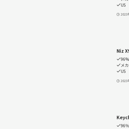
US
202
Niz X
96%
メカ
US
202
Keyc
96