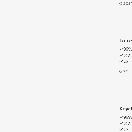
202
Lofre
96
メカ
US
202
Keyc
96％
メカ
US