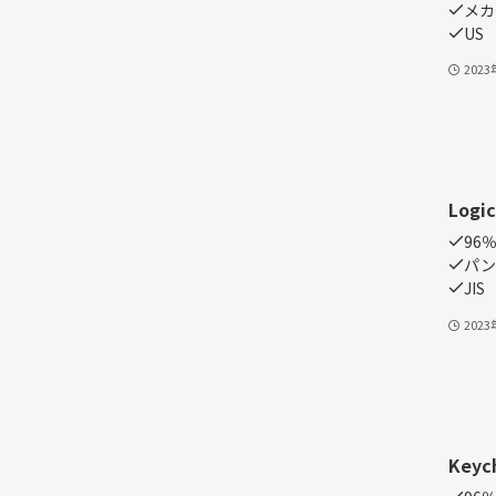
メカ
US
202
Logic
96
パン
JIS
202
Keyc