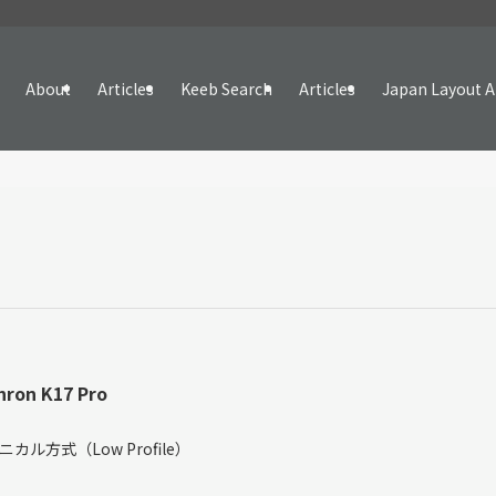
About
Articles
Keeb Search
Articles
Japan Layout A
hron K17 Pro
％
ニカル方式（Low Profile）