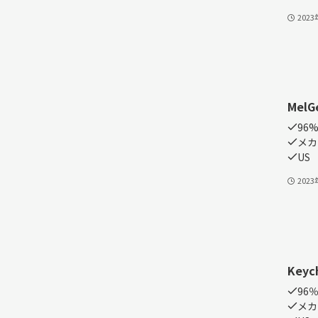
202
MelG
96%
メカ
US
202
Keyc
96％
メカ