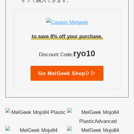
オフで購入できます。
to save 8% off your purchase.
ryo10
Discount Code:
Go MelGeek Shop▷▷