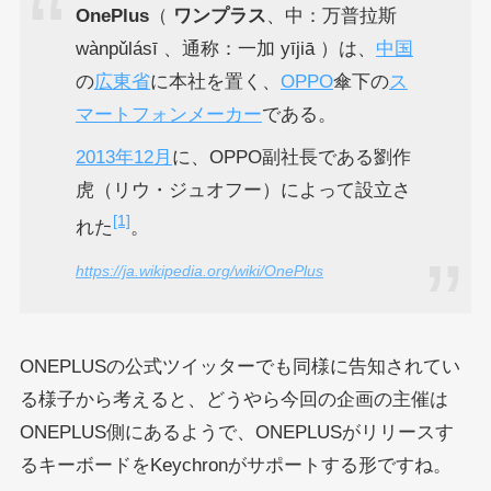
OnePlus
（
ワンプラス
、中：万普拉斯
wànpǔlásī 、通称：一加 yījiā ）は、
中国
の
広東省
に本社を置く、
OPPO
傘下の
ス
マートフォン
メーカー
である。
2013年
12月
に、OPPO副社長である劉作
虎（リウ・ジュオフー）によって設立さ
[1]
れた
。
https://ja.wikipedia.org/wiki/OnePlus
ONEPLUSの公式ツイッターでも同様に告知されてい
る様子から考えると、どうやら今回の企画の主催は
ONEPLUS側にあるようで、ONEPLUSがリリースす
るキーボードをKeychronがサポートする形ですね。