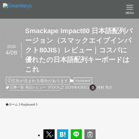
MENU
Smackape Impact80 日本語配列バ
ージョン（スマックエイプインパ
2026
クト80JIS）レビュー｜コスパに
4/08
優れたの日本語配列キーボードは
これ
広告が含まれる場合があります
Keyboard
2026年4月8日
河村 亮介
記事一覧
商品レビュー
STOCK
ホーム
Keyboard