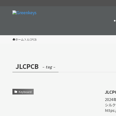
ホーム
JLCPCB
JLCPCB
– tag –
JLC
Keyboard
202
シルク
https: