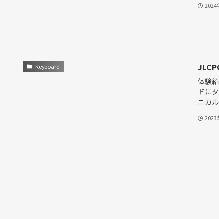
202
JL
Keyboard
体験紹
ドにタ
ニカル..
202