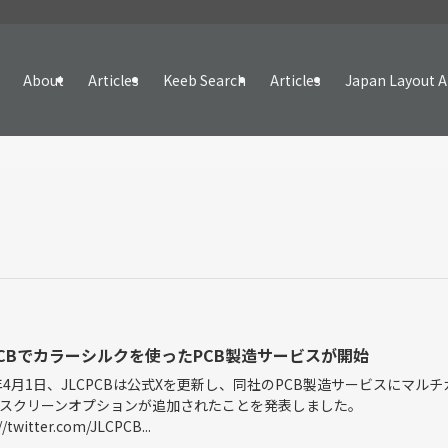
About
Articles
Keeb Search
Articles
Japan Layout A
PCBでカラーシルクを使ったPCB製造サービスが開始
4年4月1日、JLCPCBは公式Xを更新し、同社のPCB製造サービスにマル
スクリーンオプションが追加されたことを発表しました。
//twitter.com/JLCPCB...