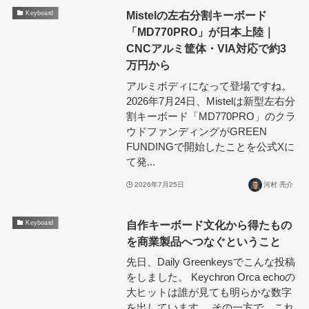
Mistelの左右分割キーボード
Keyboard
「MD770PRO」が日本上陸｜
CNCアルミ筐体・VIA対応で約3
万円から
アルミボディになって登場ですね。
2026年7月24日、Mistelは新型左右分
割キーボード「MD770PRO」のクラ
ウドファンディングがGREEN
FUNDINGで開始したことを公式Xに
て発...
2026年7月25日
河村 亮介
自作キーボード文化から得たもの
Keyboard
を商業製品へつなぐということ
先日、Daily Greenkeysでこんな投稿
をしました。 Keychron Orca echoの
大ヒットは誰が見ても明らかな数字
を出しています。 その一方で、これ