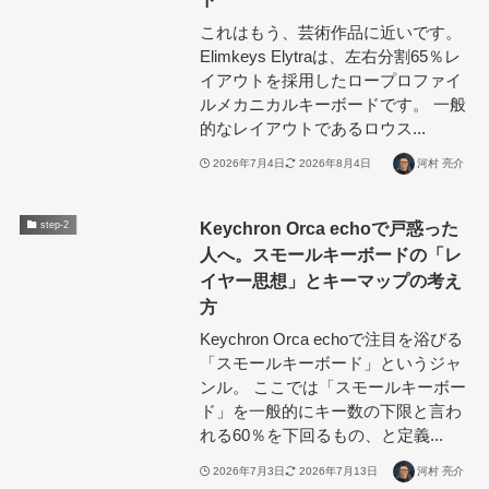
これはもう、芸術作品に近いです。
Elimkeys Elytraは、左右分割65％レ
イアウトを採用したロープロファイ
ルメカニカルキーボードです。 一般
的なレイアウトであるロウス...
2026年7月4日
2026年8月4日
河村 亮介
Keychron Orca echoで戸惑った
step-2
人へ。スモールキーボードの「レ
イヤー思想」とキーマップの考え
方
Keychron Orca echoで注目を浴びる
「スモールキーボード」というジャ
ンル。 ここでは「スモールキーボー
ド」を一般的にキー数の下限と言わ
れる60％を下回るもの、と定義...
2026年7月3日
2026年7月13日
河村 亮介