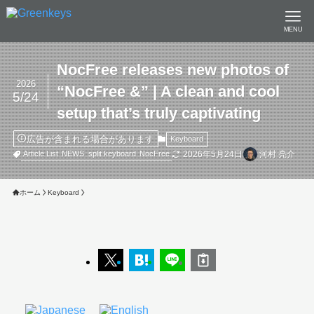
MENU
NocFree releases new photos of
2026
“NocFree &” | A clean and cool
5/24
setup that’s truly captivating
広告が含まれる場合があります
Keyboard
2026年5月24日
河村 亮介
Article List
NEWS
split keyboard
NocFree
ホーム
Keyboard