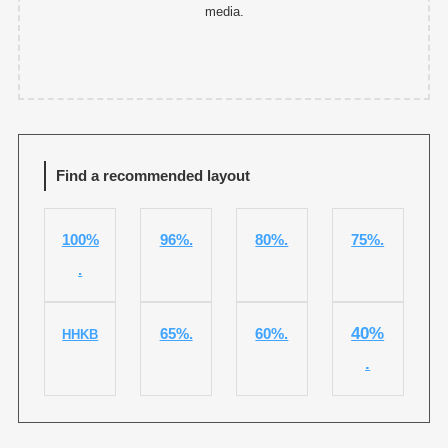
media.
Find a recommended layout
100%
96%.
80%.
75%.
.
40%
65%.
60%.
HHKB
.