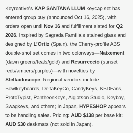
Keyreative’s
KAP SANTANA LLUM
keycap set has
entered group buy (announced Oct 16, 2025), with
orders open until
Nov 16
and fulfillment slated for
Q2
2026
. Inspired by Sagrada Família’s stained glass and
designed by
L’Ortiz
(Spain), the Cherry-profile ABS
double-shot set comes in two colorways—
Naixement
(dawn greens/teals/gold) and
Resurrecció
(sunset
reds/ambers/purples)—with novelties by
Stellaidoscope
. Regional vendors include
Bowlkeyboards, DeltaKeyCo, CandyKeys, KBDFans,
ProtoTypist, PantheonKeys, Aiglatson Studio, Keybay,
Swagkeys, and others; in Japan,
HYPESHOP
appears
to be handling sales. Pricing:
AUD $138
per base kit;
AUD $30
deskmats (not sold in Japan).