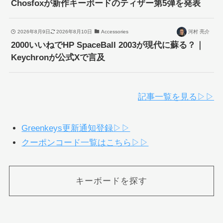
Chosfoxが新作キーボードのティザー第5弾を発表
2026年8月9日
2026年8月10日
Accessories
河村 亮介
2000いいねでHP SpaceBall 2003が現代に蘇る？｜
Keychronが公式Xで言及
記事一覧を見る▷▷
Greenkeys更新通知登録▷▷
クーポンコード一覧はこちら▷▷
キーボードを探す