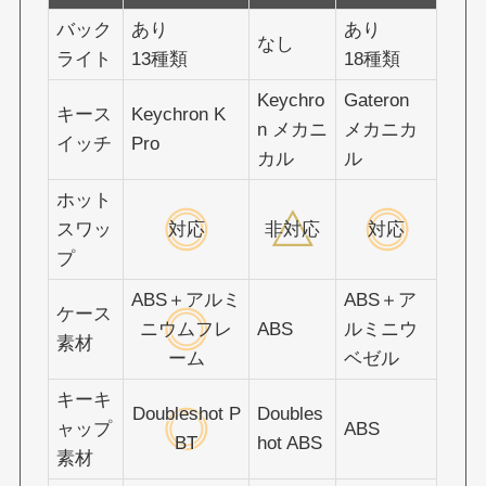
バック
あり
あり
なし
ライト
13種類
18種類
Keychro
Gateron
キース
Keychron K
n メカニ
メカニカ
イッチ
Pro
カル
ル
ホット
スワッ
対応
非対応
対応
プ
ABS＋アルミ
ABS＋ア
ケース
ニウムフレ
ABS
ルミニウ
素材
ーム
ベゼル
キーキ
Doubleshot P
Doubles
ャップ
ABS
BT
hot ABS
素材