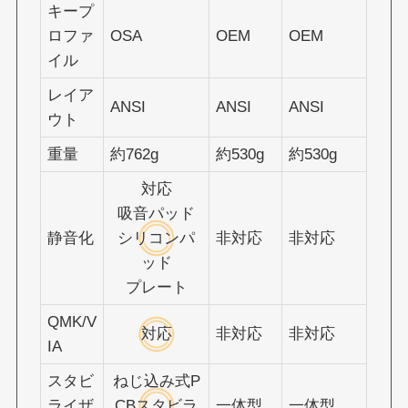
キープ
ロファ
OSA
OEM
OEM
イル
レイア
ANSI
ANSI
ANSI
ウト
重量
約762g
約530g
約530g
対応
吸音パッド
静音化
シリコンパ
非対応
非対応
ッド
プレート
QMK/V
対応
非対応
非対応
IA
スタビ
ねじ込み式P
ライザ
CBスタビラ
一体型
一体型