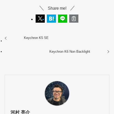
Share me!
Keychron K5 SE
Keychron K6 Non Backlight
河村 亮介