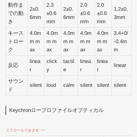
動作ま
2.3
2.0
2.0
2±0.
2±0.
1.2±0.
での動
±0.6
±0.6
±0.6
6mm
6mm
3mm
き
mm
mm
mm
キース
4.0m
4.0m
4.0m
4.0m
4.0m
3.4+0/
トロー
m m
m m
m m
m m
m m
-0.4m
ク
ax
ax
ax
ax
ax
m
linea
click
tactil
linea
linea
反応
linear
r
y
e
r
r
サウン
silent
loud
calm
silent
silent
silent
ド
Keychronロープロファイルオプティカル
スクロールできます