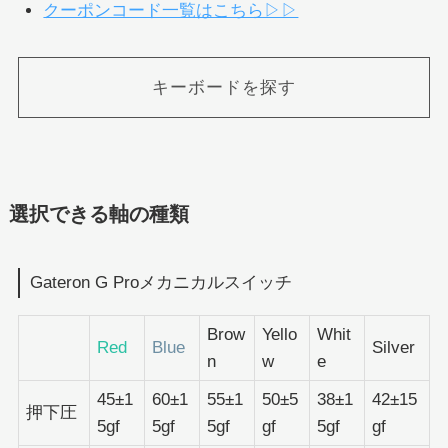
クーポンコード一覧はこちら▷▷
キーボードを探す
選択できる軸の種類
Gateron G Proメカニカルスイッチ
Brow
Yello
Whit
Red
Blue
Silver
n
w
e
45±1
60±1
55±1
50±5
38±1
42±15
押下圧
5gf
5gf
5gf
gf
5gf
gf