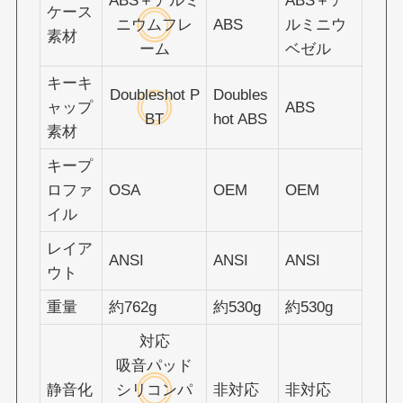
ABS＋アルミ
ABS＋ア
ケース
ニウムフレ
ABS
ルミニウ
素材
ーム
ベゼル
キーキ
Doubleshot P
Doubles
ャップ
ABS
BT
hot ABS
素材
キープ
ロファ
OSA
OEM
OEM
イル
レイア
ANSI
ANSI
ANSI
ウト
重量
約762g
約530g
約530g
対応
吸音パッド
静音化
シリコンパ
非対応
非対応