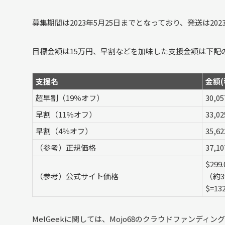
募集期間は2023年5月25日までとなっており、発送は20
目標金額は15万円、早割などを加味した支援金額は下記
支援名
金額(
超早割（19％オフ）
30,0
早割（11％オフ）
33,0
早割（4％オフ）
35,6
（参考）正規価格
37,1
$299.
（参考）公式サイト価格
（約3
$=1
MelGeekに関しては、Mojo68のクラウドファンデ