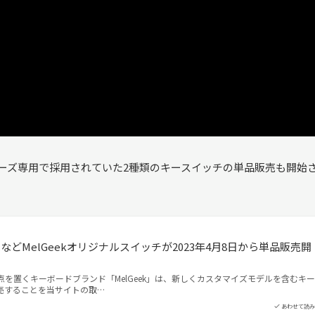
リーズ専用で採用されていた2種類のキースイッチの単品販売も開始
 PlasticなどMelGeekオリジナルスイッチが2023年4月8日から単品販売開
点を置くキーボードブランド「MelGeek」は、新しくカスタマイズモデルを含むキー
売することを当サイトの取…
あわせて読み