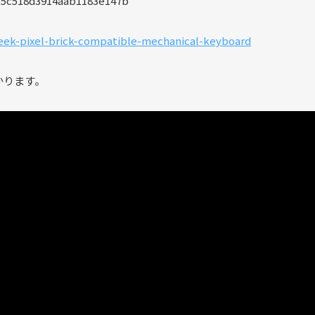
ek-pixel-brick-compatible-mechanical-keyboard
かります。