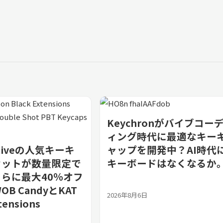
Keychronがバイブコー
ィング時代に最適なキー
ativeの人気キーキ
ャップを開発中？AI時代
セットが数量限定で
キーボードはなくなるか
らに最大40％オフ
WOB CandyとKAT
2026年8月6日
tensions