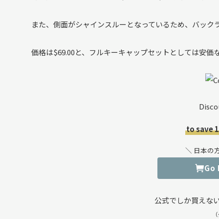
また、側面がシャインスルーとなっているため、バック
価格は$69.00と、フルキーキャップセットとしては安価
Disco
to save 
＼ 日本の
Go
公式でしか買えな
（