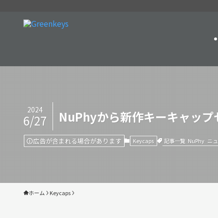
2024
NuPhyから新作キーキャップセット「
6/27
広告が含まれる場合があります
記事一覧
NuPhy
ニュ
Keycaps
ホーム
Keycaps