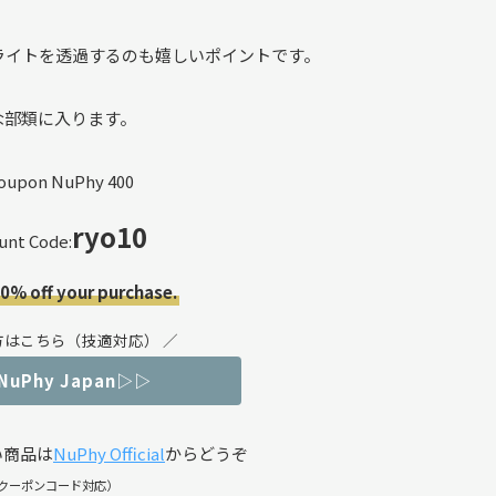
ライトを透過するのも嬉しいポイントです。
な部類に入ります。
ryo10
unt Code:
10% off your purchase.
方はこちら（技適対応） ／
 NuPhy Japan▷▷
い商品は
NuPhy Official
からどうぞ
クーポンコード対応）