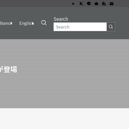
Search
lliance
English
」が登場