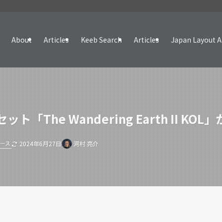
About
Articles
Keeb Search
Articles
Japan Layout A
The Wandering Earth II KOL
ース
2024年6月27日
河村 亮介