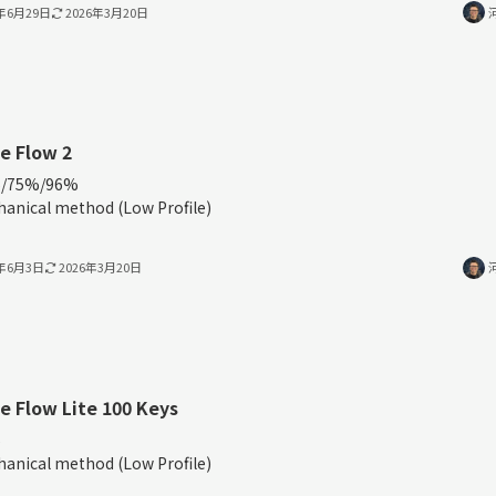
5年6月29日
2026年3月20日
e Flow 2
/75%/96%
anical method (Low Profile)
5年6月3日
2026年3月20日
e Flow Lite 100 Keys
%
anical method (Low Profile)