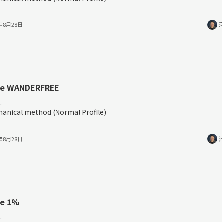
3年8月28日
ee WANDERFREE
.
anical method (Normal Profile)
3年8月28日
ee 1%
.