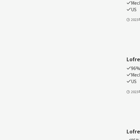
Mech
US
202
Lofre
96%
Mech
US
202
Lofr