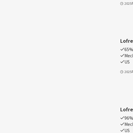
202
Lofre
65%
Mech
US
202
Lofre
96
Mech
US