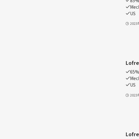
85%
Mech
US
202
Lofr
65%
Mech
US
202
Lofr