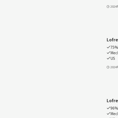
202
Lofre
75
Mech
US
202
Lofre
96
Mech