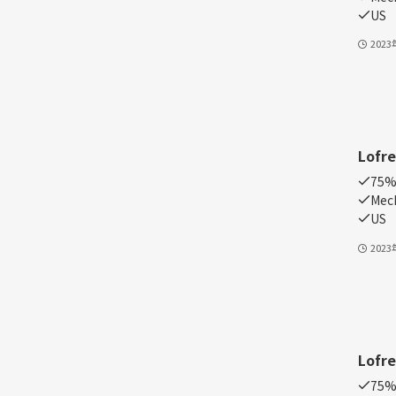
US
202
Lofr
75%
Mech
US
202
Lofr
75%