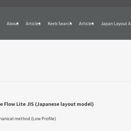
About
Articles
Keeb Search
Articles
Japan Layout A
e Flow Lite JIS (Japanese layout model)
%
anical method (Low Profile)