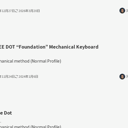
3年12月27日
2026年3月20日
EE DOT “Foundation” Mechanical Keyboard
%
anical method (Normal Profile)
3年11月24日
2024年1月6日
e Dot
.
anical method (Normal Profile)