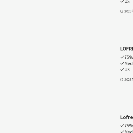
US
202
LOFR
75
Mech
US
202
Lofre
75%
Mech