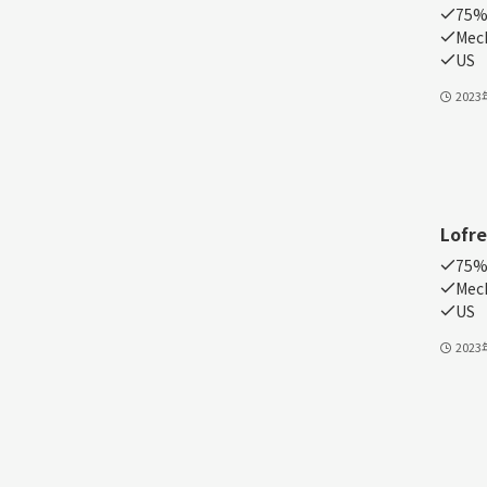
75%
Mech
US
202
Lofre
75
Mech
US
202