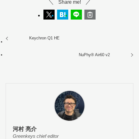
Share me!
Keychron Q1 HE
NuPhy®︎ Air60 v2
河村 亮介
Greenkeys chief editor