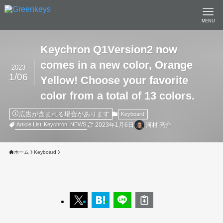
MENU
Keychron Q1Version2 now
comes in a new color, Orange
2023
1/06
Yellow! Choose your favorite
color from a total of 13 colors.
広告が含まれる場合があります
Keyboard
2023年1月6日
河村 亮介
Article List
Keychron
NEWS
ホーム
Keyboard