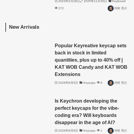
2023年2月28日
2025年11月30日
Keyboard
272
河村 亮介
New Arrivals
Popular Keyreative keycap sets
back in stock in limited
quantities, plus up to 40% off |
KAT WOB Candy and KAT WOB
Extensions
2026年8月6日
Keycaps
6
河村 亮介
Is Keychron developing the
perfect keycaps for the vibe-
coding era? Will keyboards
disappear in the age of AI?
2026年8月6日
Keycaps
1
河村 亮介