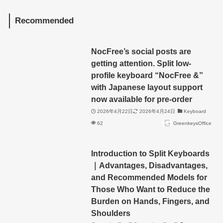
Recommended
NocFree’s social posts are
getting attention. Split low-
profile keyboard “NocFree &”
with Japanese layout support
now available for pre-order
2026年4月22日
2026年4月24日
Keyboard
62
GreenkeysOffice
Introduction to Split Keyboards
｜Advantages, Disadvantages,
and Recommended Models for
Those Who Want to Reduce the
Burden on Hands, Fingers, and
Shoulders