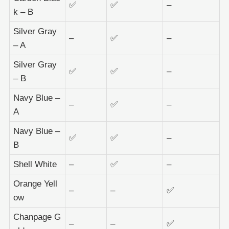
✅
✅
–
k – B
Silver Gray
–
✅
–
– A
Silver Gray
✅
✅
–
– B
Navy Blue –
–
✅
–
A
Navy Blue –
✅
✅
–
B
Shell White
–
✅
–
Orange Yell
–
–
✅
ow
Chanpage G
–
–
✅