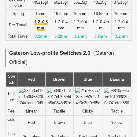
45±15gf
60±15gf
55±15gf
48±15gf
37±15gf
orce
Spring
15mm
16.5mm
16.5mm
16.5mm
16.5mm
1.2±0.3
1.7±0.4
1.7±0.4
1.7±0.4m
1.7±0.4
Pre-Travel
mm
mm
mm
m
mm
Total Travel
3.2mm
3.2mm
3.2mm
3.2mm
3.2mm
Gateron Low-profile Switches 2.0
（Gateron
Official）
Swi
Red
Brown
Blue
Banana
tch
Pict
ure
Feel
Linear
Tactile
Clicky
Tactile
Colo
Red
Brown
Blue
Yellow
r
Lub
Pre-Lubed
Pre-Lubed
Pre-Lubed
Pre-Lubed