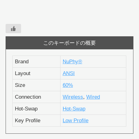
このキーボードの概要
Brand
NuPhy®︎
Layout
ANSI
Size
60%
Connection
Wireless
,
Wired
Hot-Swap
Hot-Swap
Key Profile
Low Profile