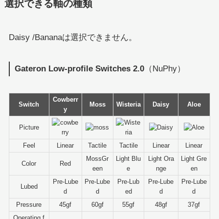
選択できる軸の種類
Daisy /Bananaは選択できません。
Gateron Low-profile Switches 2.0
（NuPhy）
Cowberr
Switch
Moss
Wisteria
Daisy
Aloe
y
Picture
Feel
Linear
Tactile
Tactile
Linear
Linear
MossGr
Light Blu
Light Ora
Light Gre
Color
Red
een
e
nge
en
Pre-Lube
Pre-Lube
Pre-Lub
Pre-Lube
Pre-Lube
Lubed
d
d
ed
d
d
Pressure
45gf
60gf
55gf
48gf
37gf
Operating f