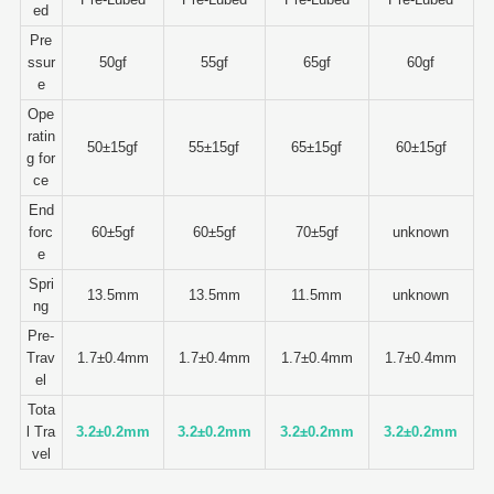
ed
Pre
ssur
50gf
55gf
65gf
60gf
e
Ope
ratin
50±15gf
55±15gf
65±15gf
60±15gf
g for
ce
End
forc
60±5gf
60±5gf
70±5gf
unknown
e
Spri
13.5mm
13.5mm
11.5mm
unknown
ng
Pre-
Trav
1.7±0.4mm
1.7±0.4mm
1.7±0.4mm
1.7±0.4mm
el
Tota
l Tra
3.2±0.2mm
3.2±0.2mm
3.2±0.2mm
3.2±0.2mm
vel