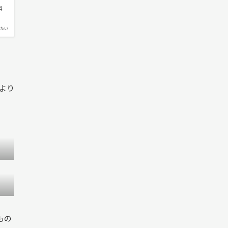
4
たい
より
もの