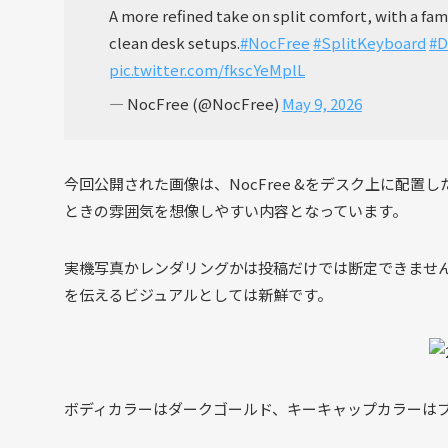
A more refined take on split comfort, with a famil
clean desk setups.
#NocFree
#SplitKeyboard
#D
pic.twitter.com/fkscYeMplL
— NocFree (@NocFree)
May 9, 2026
今回公開された画像は、NocFree &をデスク上に配
ときの雰囲気を想像しやすい内容となっています。
実機写真かレンダリングかは投稿だけでは断定できませんが
を伝えるビジュアルとしては新鮮です。
ボディカラーはダークゴールド、キーキャップカラーは