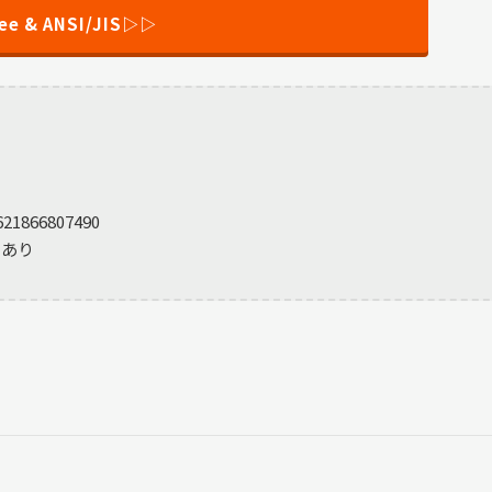
ee & ANSI/JIS▷▷
621866807490
：あり