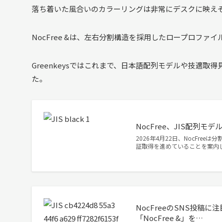
落ち着いた風合いのカラーリングは非常にデスクに映え
NocFree &は、左右分割構造を採用したロープロファ
Greenkeysではこれまで、日本語配列モデルや技適取
た。
NocFree、JIS配列
2026年4月22日、NocFree
証取得を進めていることを案内しまし
NocFreeのSNS投
「NocFree &」を…