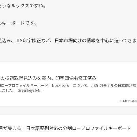
そうなルックスですね。
イルキーボードです。
得見込み、JIS印字修正など、日本市場向けの情報を中心に追ってき
モデルの技適取得見込みを案内。印字画像も修正済み
は分割ロープロファイルキーボード「NocFree &」について、JIS配列モデルの日本向け認
た。 GreenkeysがN…
あわせて読み
稿に注目が集まる。日本語配列対応の分割ロープロファイルキーボード