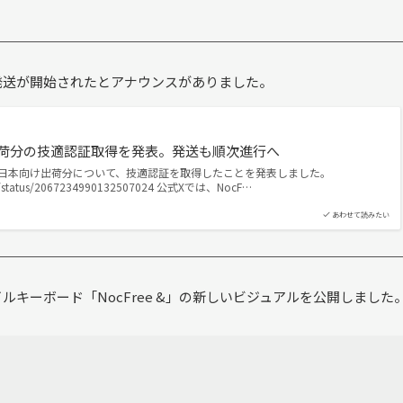
の発送が開始されたとアナウンスがありました。
け出荷分の技適認証取得を発表。発送も順次進行へ
Freeは日本向け出荷分について、技適認証を取得したことを発表しました。
Free/status/2067234990132507024 公式Xでは、NocF…
あわせて読みたい
ァイルキーボード「NocFree &」の新しいビジュアルを公開しました