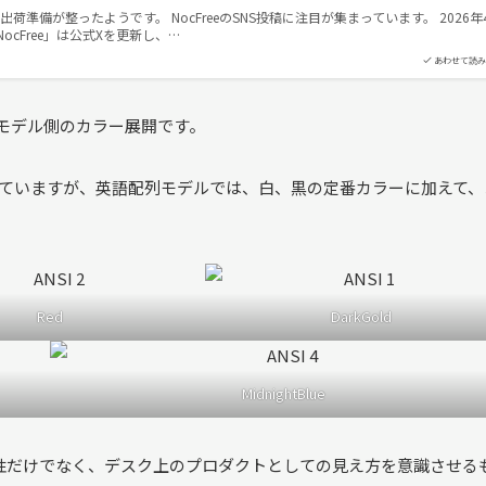
出荷準備が整ったようです。 NocFreeのSNS投稿に注目が集まっています。 2026年
ocFree」は公式Xを更新し、…
あわせて読み
Iモデル側のカラー展開です。
っていますが、英語配列モデルでは、白、黒の定番カラーに加えて、
Red
DarkGold
MidnightBlue
性だけでなく、デスク上のプロダクトとしての見え方を意識させる