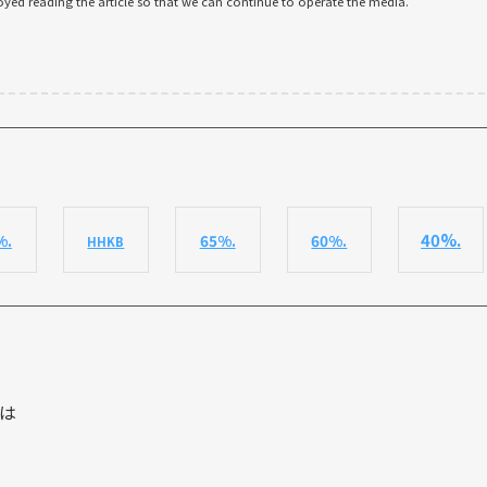
oyed reading the article so that we can continue to operate the media.
40%.
%.
65%.
60%.
HHKB
は