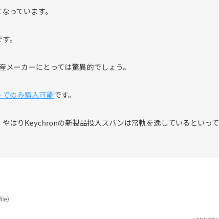
からとなっています。
です。
国産メーカーにとっては驚異的でしょう。
トでのみ購入可能
です。
に、やはりKeychronの新製品投入スパンは常軌を逸しているといっ
ile）