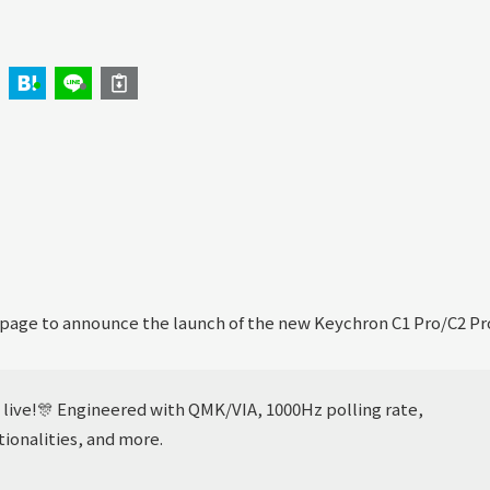
r page to announce the launch of the new Keychron C1 Pro/C2 Pr
 live!🎊 Engineered with QMK/VIA, 1000Hz polling rate,
onalities, and more.