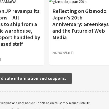
n JP revamps its
Reflecting on Gizmodo
ions｜All
Japan’s 20th
s to ship from a
Anniversary: Greenkeys
ic warehouse,
and the Future of Web
pport handled by
Media
ased staff
2026年7月31日
日
rd sale information and coupons.
ertising and does not use Google ads because they reduce usability.