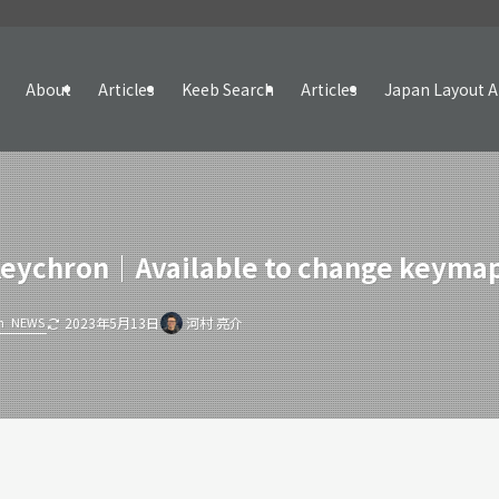
About
Articles
Keeb Search
Articles
Japan Layout A
 Keychron｜Available to change keyma
n
NEWS
2023年5月13日
河村 亮介