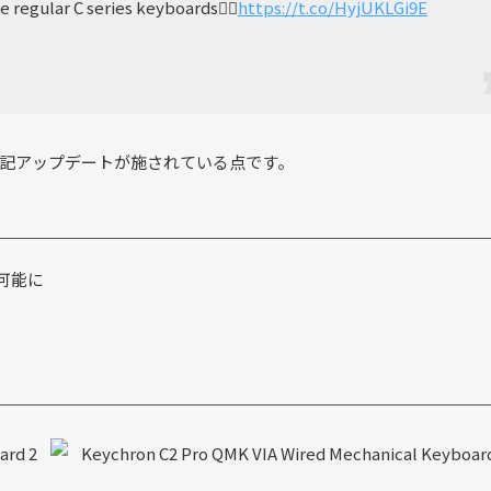
e regular C series keyboards👉🏻
https://t.co/HyjUKLGi9E
下記アップデートが施されている点です。
可能に