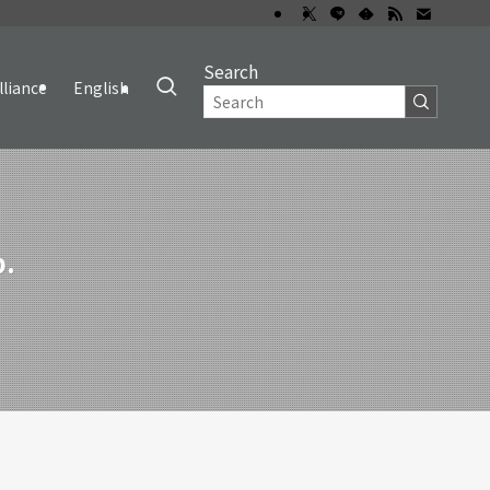
Search
lliance
English
p.