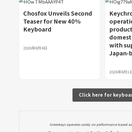
Chosfox Unveils Second
Keychro
Teaser for New 40%
operat
Keyboard
product
domest
with su
2026年8月4日
Japan-b
2026年8月1
Click here for keyboa
Greenkeys operates solely on performance-based adv