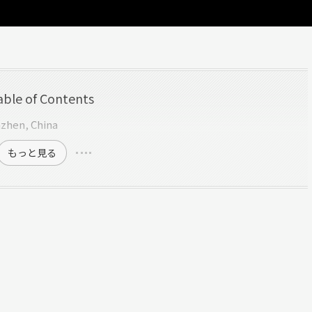
able of Contents
nzhen, China
もっと見る