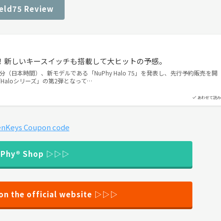
ield75 Review
 レビュー！新しいキースイッチも搭載して大ヒットの予感。
時30分（日本時間）、新モデルである「NuPhy Halo 75」を発表し、先行予約販売を開
「Haloシリーズ」の第2弾となって…
あわせて読み
uPhy®︎ Shop ▷▷▷
on the official website ▷▷▷