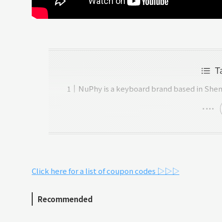
T
NuPhy is a keyboard brand based in She
Click here for a list of coupon codes ▷▷▷
Recommended