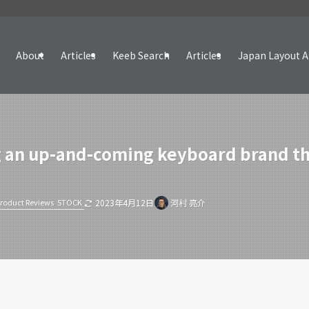
About
Articles
Keeb Search
Articles
Japan Layout A
 an up-and-coming keyboard brand that
roduct Reviews
STOCK
2023年4月12日
河村 亮介