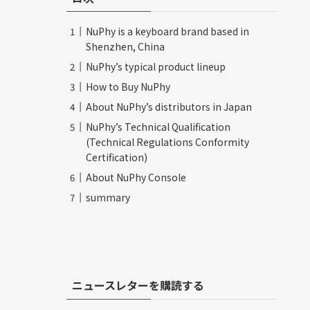
NuPhy is a keyboard brand based in
Shenzhen, China
NuPhy’s typical product lineup
How to Buy NuPhy
About NuPhy’s distributors in Japan
NuPhy’s Technical Qualification
(Technical Regulations Conformity
Certification)
About NuPhy Console
summary
ニュースレターを購読する