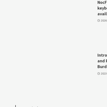
NocFr
keyb
avail
202
Intr
and 
Burd
202