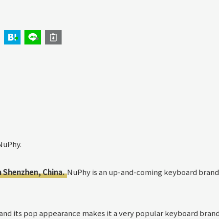
NuPhy.
 Shenzhen, China.
NuPhy is an up-and-coming keyboard brand
nd its pop appearance makes it a very popular keyboard brand