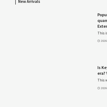
New Arrivals
Popu
quan
Exte
This i
202
Is K
era? 
This w
202