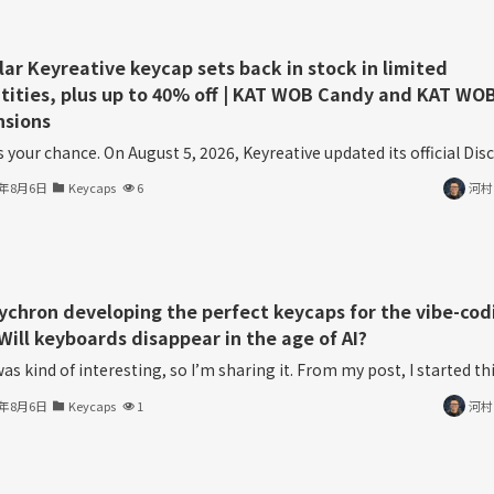
lar Keyreative keycap sets back in stock in limited
tities, plus up to 40% off | KAT WOB Candy and KAT WO
nsions
s your chance. On August 5, 2026, Keyreative updated its official Disco
6年8月6日
Keycaps
6
河村
eychron developing the perfect keycaps for the vibe-cod
Will keyboards disappear in the age of AI?
as kind of interesting, so I’m sharing it. From my post, I started thin
6年8月6日
Keycaps
1
河村