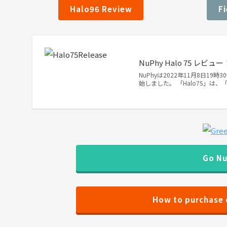
Halo96 Review
F
NuPhy Halo 75
NuPhyは2022年11月8日19
始しました。 「Halo75」は、
Go N
How to purchase 