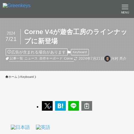
MENU
Corne V4が遊舎工房のラインナッ
2024
7/21
プに新登場
広告が含まれる場合があります
Keyboard
2024年7月21日
河村 亮介
記事一覧
ニュース
自作キーボード
Corne
ホーム
Keyboard