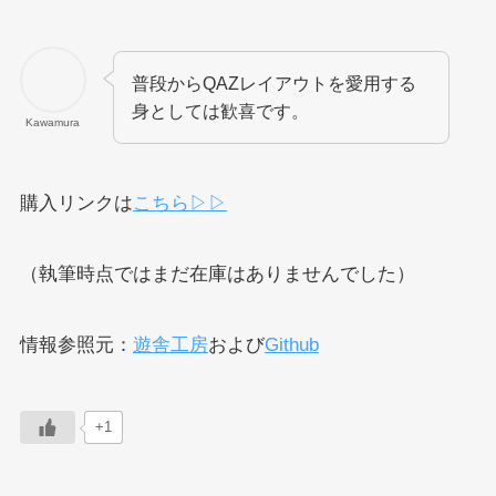
普段からQAZレイアウトを愛用する
身としては歓喜です。
Kawamura
購入リンクは
こちら▷▷
（執筆時点ではまだ在庫はありませんでした）
情報参照元：
遊舎工房
および
Github
+1