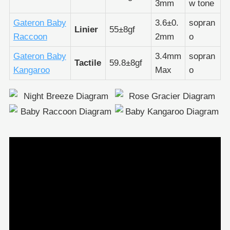
3mm
w tone
Gateron Baby
3.6±0.
sopran
Linier
55±8gf
Raccoon
2mm
o
Gateron Baby
3.4mm
sopran
Tactile
59.8±8gf
Kangaroo
Max
o