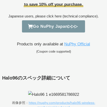
to save 10% off your purchase.
Japanese users, please click here (technical compliance).
Go NuPhy Japan▷▷▷
Products only available at
NuPhy Official
(Coupon code supported)
Halo96のスペック詳細について
画像参照：
https://nuphy.com/products/halo96-wireless-