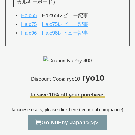
カルキーボード）
Halo65
｜Halo65レビュー記事
Halo75
｜
Halo75レビュー記事
Halo96
｜
Halo96レビュー記事
ryo10
Discount Code: ryo10
to save 10% off your purchase.
Japanese users, please click here (technical compliance).
Go NuPhy Japan▷▷▷