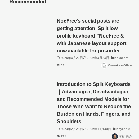
Recommended
NocFree’s social posts are
getting attention. Split low-
profile keyboard “NocFree &”
with Japanese layout support
now available for pre-order
2026年4月22日
2026年4月24日
Keyboard
62
GreenkeysOffice
Introduction to Split Keyboards
｜Advantages, Disadvantages,
and Recommended Models for
Those Who Want to Reduce the
Burden on Hands, Fingers, and
Shoulders
2023年2月28日
2025年11月30日
Keyboard
272
河村 亮介