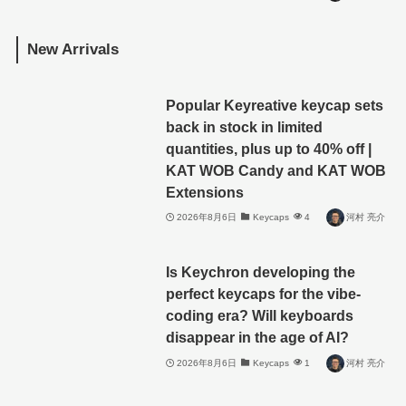
New Arrivals
Popular Keyreative keycap sets
back in stock in limited
quantities, plus up to 40% off |
KAT WOB Candy and KAT WOB
Extensions
2026年8月6日
Keycaps
4
河村 亮介
Is Keychron developing the
perfect keycaps for the vibe-
coding era? Will keyboards
disappear in the age of AI?
2026年8月6日
Keycaps
1
河村 亮介