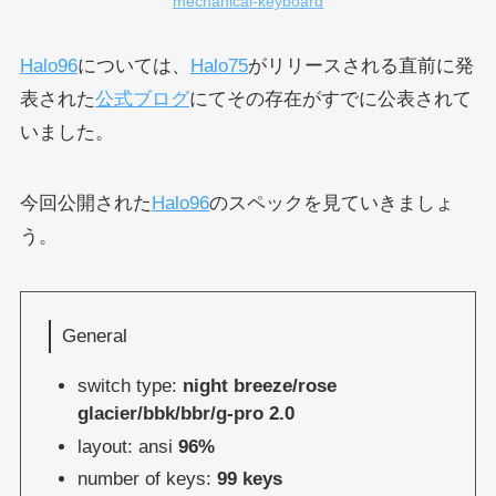
mechanical-keyboard
Halo96
については、
Halo75
がリリースされる直前に発
表された
公式ブログ
にてその存在がすでに公表されて
いました。
今回公開された
Halo96
のスペックを見ていきましょ
う。
General
switch type:
night breeze/rose
glacier/bbk/bbr/g-pro 2.0
layout: ansi
96%
number of keys:
99 keys