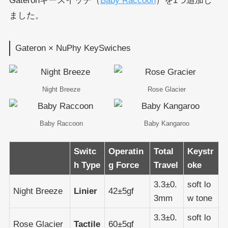
Gateronキースイッチ（
Baby Raccoon
）を1つ追加し
ました。
Gateron × NuPhy KeySwiches
Night Breeze
Rose Glacier
Baby Raccoon
Baby Kangaroo
Switc
Operatin
Total
Keystr
h Type
g Force
Travel
oke
3.3±0.
soft lo
Night Breeze
Linier
42±5gf
3mm
w tone
3.3±0.
soft lo
Rose Glacier
Tactile
60±5gf