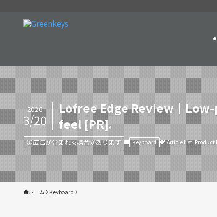
Lofree Edge Review｜Low-pr
2026
3/20
feel [PR].
広告が含まれる場合があります
Article List
Product 
Keyboard
ホーム
Keyboard