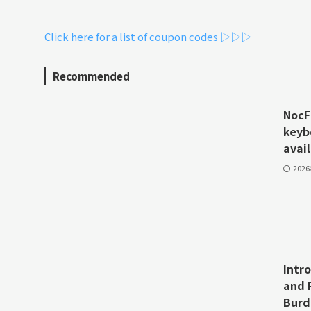
Click here for a list of coupon codes ▷▷▷
Recommended
NocFr
keyb
avail
202
Intr
and 
Burd