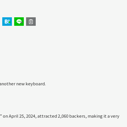
 another new keyboard.
n April 25, 2024, attracted 2,060 backers, making it a very