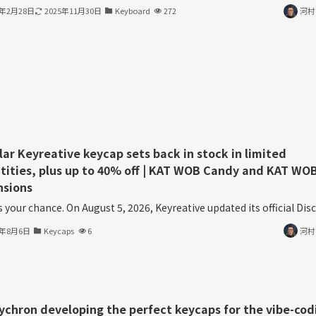
3年2月28日
2025年11月30日
Keyboard
272
河村
lar Keyreative keycap sets back in stock in limited
tities, plus up to 40% off | KAT WOB Candy and KAT WO
nsions
s your chance. On August 5, 2026, Keyreative updated its official Disco
6年8月6日
Keycaps
6
河村
eychron developing the perfect keycaps for the vibe-cod