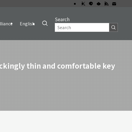
Search
lliance
English
kingly thin and comfortable key