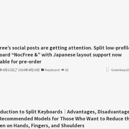
ee’s social posts are getting attention. Split low-profil
oard “NocFree &” with Japanese layout support now
able for pre-order
6年4月22日
2026年4月24日
Keyboard
62
GreenkeysOf
oduction to Split Keyboards｜Advantages, Disadvantage
Recommended Models for Those Who Want to Reduce t
en on Hands, Fingers, and Shoulders