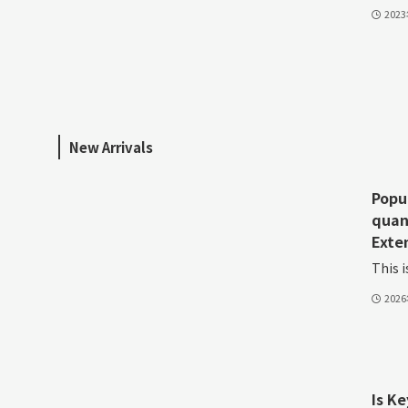
202
New Arrivals
Popu
quan
Exte
This i
202
Is K