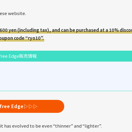
nese website.
,600 yen (including tax), and can be purchased at a 10% disco
 coupon code “ryo10”.
free Edge販売情報
free Edge▷▷▷
t has evolved to be even “thinner” and “lighter”.