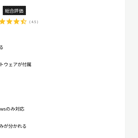
総合評価
( 4.5 )
る
トウェアが付属
ndowsのみ対応
みが分かれる