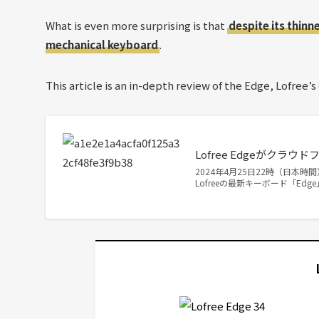
What is even more surprising is that
despite its thinn
mechanical keyboard
.
This article is an in-depth review of the Edge, Lofree’
Lofree Edgeがク
2024年4月25日22時（日本時
Lofreeの最新キーボード「Ed