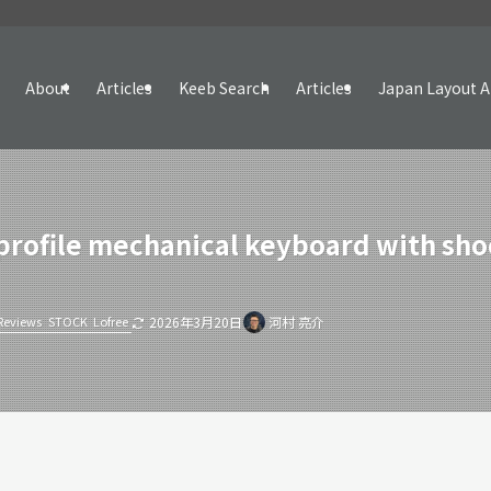
About
Articles
Keeb Search
Articles
Japan Layout A
ofile mechanical keyboard with shoc
Reviews
STOCK
Lofree
2026年3月20日
河村 亮介