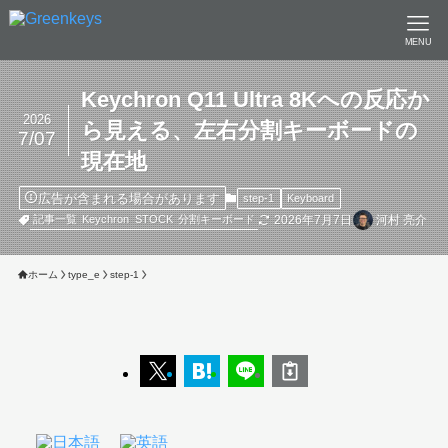
MENU
Keychron Q11 Ultra 8Kへの反応か
2026
ら見える、左右分割キーボードの
7/07
現在地
広告が含まれる場合があります
step-1
Keyboard
2026年7月7日
河村 亮介
記事一覧
Keychron
STOCK
分割キーボード
ホーム
type_e
step-1